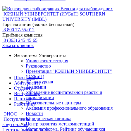
Версия для слабовидящих
ЮЖНЫЙ УНИВЕРСИТЕТ (ИУБиП)
SOUTHERN
UNIVERSITY (IMBL)
Горячая линия (звонок бесплатный)
8 800 77-55-012
Приёмная комиссия
8 (863) 245-45-65
Заказать звонок
Экосистема Университета
Университет сегодня
Руководство
Презентация "ЮЖНЫЙ УНИВЕРСИТЕТ"
(ИУБиП)
Школьнику
3D экскурсия
Абитуриенту
Академии
Студенту
Управление воспитательной работы и
Выпускнику
социализации
Партнеру
Образовательные партнеры
Работнику
Академия профессионального образования
Новости
ЭИОС
Юридическая клиника
Поступление
Центр развития метакомпетенций
в вуз онлайн
Матаплатформа. Рейтинг обучающихся
Центр карьеры