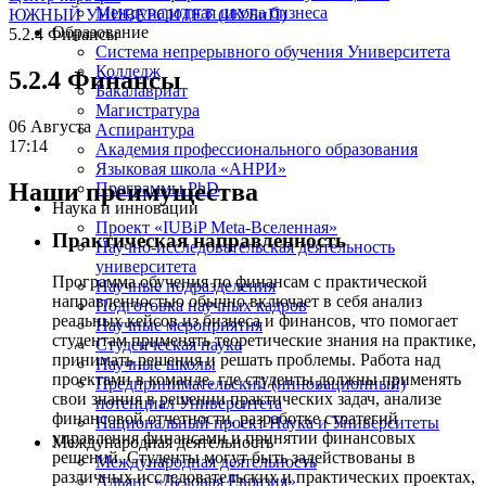
Международная школа бизнеса
ЮЖНЫЙ УНИВЕРСИТЕТ (ИУБиП)
Образование
5.2.4 Финансы
Система непрерывного обучения Университета
Колледж
5.2.4 Финансы
Бакалавриат
Магистратура
06 Августа
Аспирантура
17:14
Академия профессионального образования
Языковая школа «АНРИ»
Наши преимущества
Программы PhD
Наука и инновации
Проект «IUBiP Meta-Вселенная»
Практическая направленность
Научно-исследовательская деятельность
университета
Программа обучения по финансам с практической
Научные подразделения
направленностью обычно включает в себя анализ
Подготовка научных кадров
реальных кейсов из бизнеса и финансов, что помогает
Научные мероприятия
студентам применять теоретические знания на практике,
Студенческая наука
принимать решения и решать проблемы. Работа над
Научные школы
проектами в команде, где студенты должны применять
Предпринимательский (инновационный)
свои знания в решении практических задач, анализе
потенциал Университета
финансовой отчетности, разработке стратегий
Национальный проект Наука и Университеты
управления финансами и принятии финансовых
Международная деятельность
решений. Студенты могут быть задействованы в
Международная деятельность
различных исследовательских и практических проектах,
Альянс «Деловая Евразия»