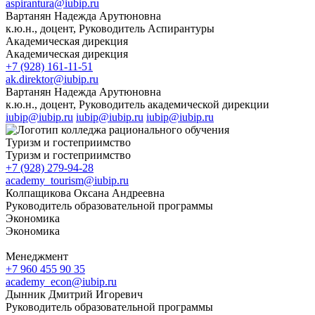
aspirantura@iubip.ru
Вартанян Надежда Арутюновна
к.ю.н., доцент, Руководитель Аспирантуры
Академическая дирекция
Академическая дирекция
+7 (928) 161-11-51
ak.direktor@iubip.ru
Вартанян Надежда Арутюновна
к.ю.н., доцент, Руководитель академической дирекции
iubip@iubip.ru
iubip@iubip.ru
iubip@iubip.ru
Туризм и гостеприимство
Туризм и гостеприимство
+7 (928) 279-94-28
academy_tourism@iubip.ru
Колпащикова Оксана Андреевна
Руководитель образовательной программы
Экономика
Экономика
Менеджмент
+7 960 455 90 35
academy_econ@iubip.ru
Дынник Дмитрий Игоревич
Руководитель образовательной программы