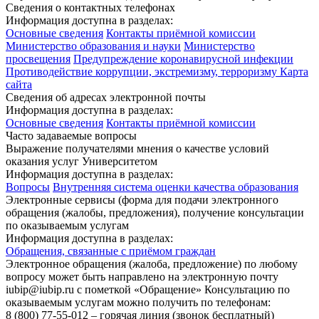
Сведения о контактных телефонах
Информация доступна в разделах:
Основные сведения
Контакты приёмной комиссии
Министерство образования и науки
Министерство
просвещения
Предупреждение коронавирусной инфекции
Противодействие коррупции, экстремизму, терроризму
Карта
сайта
Сведения об адресах электронной почты
Информация доступна в разделах:
Основные сведения
Контакты приёмной комиссии
Часто задаваемые вопросы
Выражение получателями мнения о качестве условий
оказания услуг Университетом
Информация доступна в разделах:
Вопросы
Внутренняя система оценки качества образования
Электронные сервисы (форма для подачи электронного
обращения (жалобы, предложения), получение консультации
по оказываемым услугам
Информация доступна в разделах:
Обращения, связанные с приёмом граждан
Электронное обращения (жалоба, предложение) по любому
вопросу может быть направлено на электронную почту
iubip@iubip.ru с пометкой «Обращение» Консультацию по
оказываемым услугам можно получить по телефонам:
8 (800) 77-55-012 – горячая линия (звонок бесплатный)