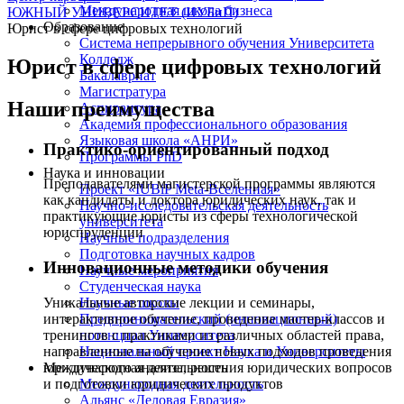
Международная школа бизнеса
ЮЖНЫЙ УНИВЕРСИТЕТ (ИУБиП)
Образование
Юрист в сфере цифровых технологий
Система непрерывного обучения Университета
Колледж
Юрист в сфере цифровых технологий
Бакалавриат
Магистратура
Наши преимущества
Аспирантура
Академия профессионального образования
Языковая школа «АНРИ»
Практико-ориентированный подход
Программы PhD
Наука и инновации
Преподавателями магистерской программы являются
Проект «IUBiP Meta-Вселенная»
как кандидаты и доктора юридических наук, так и
Научно-исследовательская деятельность
практикующие юристы из сферы технологической
университета
юриспруденции
Научные подразделения
Подготовка научных кадров
Инновационные методики обучения
Научные мероприятия
Студенческая наука
Уникальные авторские лекции и семинары,
Научные школы
интерактивное обучение, проведение мастер-классов и
Предпринимательский (инновационный)
тренингов с практиками из различных областей права,
потенциал Университета
направленные на обучение новых подходов проведения
Национальный проект Наука и Университеты
юридического анализа, решения юридических вопросов
Международная деятельность
и подготовки юридических продуктов
Международная деятельность
Альянс «Деловая Евразия»