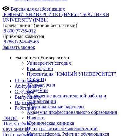
Версия для слабовидящих
ЮЖНЫЙ УНИВЕРСИТЕТ (ИУБиП)
SOUTHERN
UNIVERSITY (IMBL)
Горячая линия (звонок бесплатный)
8 800 77-55-012
Приёмная комиссия
8 (863) 245-45-65
Заказать звонок
Экосистема Университета
Университет сегодня
Руководство
Презентация "ЮЖНЫЙ УНИВЕРСИТЕТ"
(ИУБиП)
Школьнику
3D экскурсия
Абитуриенту
Академии
Студенту
Управление воспитательной работы и
Выпускнику
социализации
Партнеру
Образовательные партнеры
Работнику
Академия профессионального образования
Новости
ЭИОС
Юридическая клиника
Поступление
Центр развития метакомпетенций
в вуз онлайн
Матаплатформа. Рейтинг обучающихся
Центр карьеры