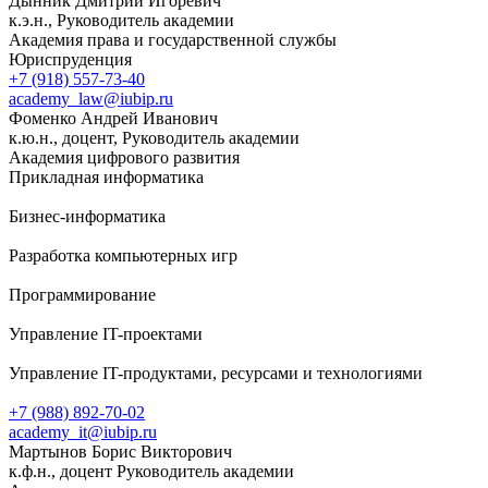
Дынник Дмитрий Игоревич
к.э.н., Руководитель академии
Академия права и государственной службы
Юриспруденция
+7 (918) 557-73-40
academy_law@iubip.ru
Фоменко Андрей Иванович
к.ю.н., доцент, Руководитель академии
Академия цифрового развития
Прикладная информатика
Бизнес-информатика
Разработка компьютерных игр
Программирование
Управление IT-проектами
Управление IT-продуктами, ресурсами и технологиями
+7 (988) 892-70-02
academy_it@iubip.ru
Мартынов Борис Викторович
к.ф.н., доцент Руководитель академии