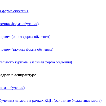
я форма обучения)
аочная форма обучения)
раве» (очная форма обучения)
раве» (заочная форма обучения)
тельного туризма" (заочная форма обучения)
адров в аспирантуре
орма обучения)
обучения) на места в рамках КЦП (основные бюджетные места)