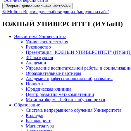
Обычная версия сайта
Закрыть дополнительные настройки
© Мибок: Версия для слабовидящих (модуль на сайт)
ЮЖНЫЙ УНИВЕРСИТЕТ (ИУБиП)
Экосистема Университета
Университет сегодня
Руководство
Презентация "ЮЖНЫЙ УНИВЕРСИТЕТ" (ИУБиП
3D экскурсия
Академии
Управление воспитательной работы и социализаци
Образовательные партнеры
Академия профессионального образования
Новости
Юридическая клиника
Центр развития метакомпетенций
Матаплатформа. Рейтинг обучающихся
Образование
Система непрерывного обучения Университета
Колледж
Бакалавриат
Магистратура