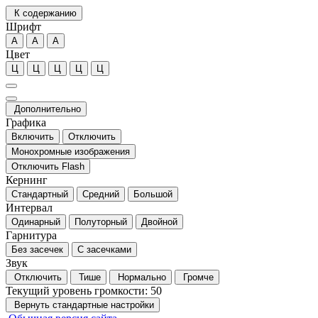
К содержанию
Шрифт
А
А
А
Цвет
Ц
Ц
Ц
Ц
Ц
Дополнительно
Графика
Включить
Отключить
Монохромные изображения
Отключить Flash
Кернинг
Стандартный
Средний
Большой
Интервал
Одинарный
Полуторный
Двойной
Гарнитура
Без засечек
С засечками
Звук
Отключить
Тише
Нормально
Громче
Текущий уровень громкости:
50
Вернуть стандартные настройки