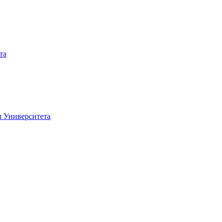
та
 Университета