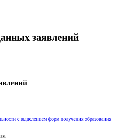
данных заявлений
явлений
льности с выделением форм получения образования
ата