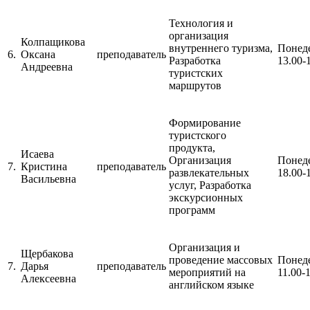
Технология и
организация
Колпащикова
внутреннего туризма,
Понед
6.
Оксана
преподаватель
Разработка
13.00-
Андреевна
туристских
маршрутов
Формирование
туристского
продукта,
Исаева
Организация
Понед
7.
Кристина
преподаватель
развлекательных
18.00-
Васильевна
услуг, Разработка
экскурсионных
программ
Организация и
Щербакова
проведение массовых
Понед
7.
Дарья
преподаватель
мероприятий на
11.00-
Алексеевна
английском языке