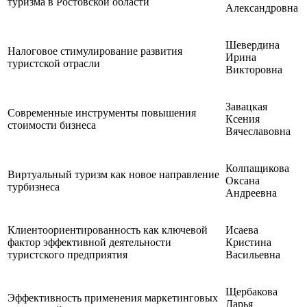
туризма в Ростовской области
Александровна
Шевердина
Налоговое стимулирование развития
Ирина
туристской отрасли
Викторовна
Завацкая
Современные инструменты повышения
Ксения
стоимости бизнеса
Вячеславовна
Колпащикова
Виртуальный туризм как новое направление
Оксана
турбизнеса
Андреевна
Клиентоориентированность как ключевой
Исаева
фактор эффективной деятельности
Кристина
туристского предприятия
Васильевна
Щербакова
Эффективность применения маркетинговых
Дарья