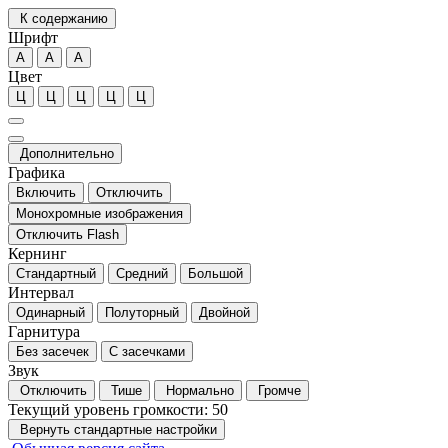
К содержанию
Шрифт
А
А
А
Цвет
Ц
Ц
Ц
Ц
Ц
Дополнительно
Графика
Включить
Отключить
Монохромные изображения
Отключить Flash
Кернинг
Стандартный
Средний
Большой
Интервал
Одинарный
Полуторный
Двойной
Гарнитура
Без засечек
С засечками
Звук
Отключить
Тише
Нормально
Громче
Текущий уровень громкости:
50
Вернуть стандартные настройки