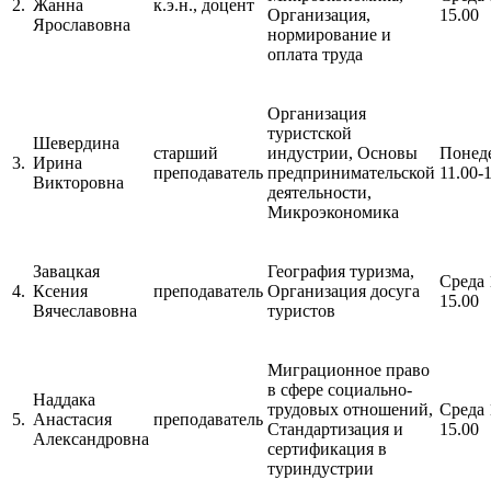
2.
Жанна
к.э.н., доцент
Организация,
15.00
Ярославовна
нормирование и
оплата труда
Организация
туристской
Шевердина
старший
индустрии, Основы
Понед
3.
Ирина
преподаватель
предпринимательской
11.00-
Викторовна
деятельности,
Микроэкономика
Завацкая
География туризма,
Среда 
4.
Ксения
преподаватель
Организация досуга
15.00
Вячеславовна
туристов
Миграционное право
в сфере социально-
Наддака
трудовых отношений,
Среда 
5.
Анастасия
преподаватель
Стандартизация и
15.00
Александровна
сертификация в
туриндустрии