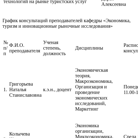
технологий на рынке туристских услуг
Алексеевна
График консультаций преподавателей кафедры «Экономика,
туризм и инновационные рыночные исследования»
№
Ученая
Ф.И.О.
Распи
п/
степень,
Дисциплины
преподавателя
консул
п
должность
Экономическая
теория,
Макроэкономика,
Григорьева
Организация и
Понед
1.
Наталья
к.э.н., доцент
проведение
11.00-
Станиславовна
экономических
исследований,
Маркетинг
Экономика
организации,
Колычева
Микроэкономика,
Среда 