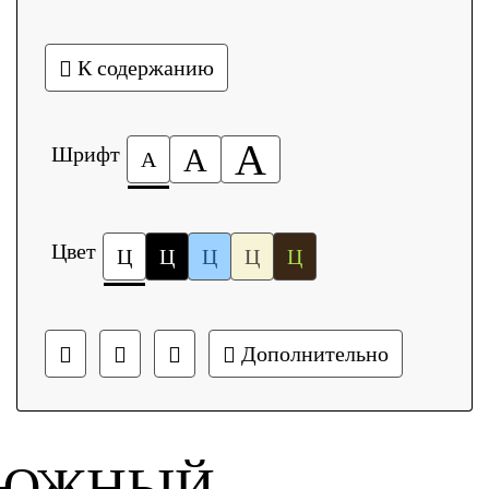
К содержанию
А
Шрифт
А
А
Цвет
Ц
Ц
Ц
Ц
Ц
Дополнительно
ЮЖНЫЙ