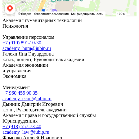
Академия гуманитарных технологий
Психология
Управление персоналом
+7 (919) 891-10-30
academy_hum@iubip.ru
Галоян Яна Эдуардовна
к.п.н., доцент, Руководитель академии
Академия экономики
и управления
Экономика
Менеджмент
+7 960 455 90 35
academy_econ@iubip.ru
Дынник Дмитрий Игоревич
к.э.н., Руководитель академии
Академия права и государственной службы
Юриспруденция
+7 (918) 557-73-40
academy_law@iubip.ru
Фоменко Андрей Иванович