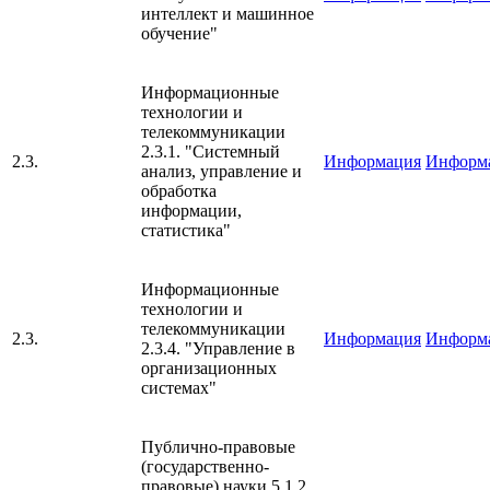
интеллект и машинное
обучение"
Информационные
технологии и
телекоммуникации
2.3.1. "Системный
2.3.
Информация
Информ
анализ, управление и
обработка
информации,
статистика"
Информационные
технологии и
телекоммуникации
2.3.
Информация
Информ
2.3.4. "Управление в
организационных
системах"
Публично-правовые
(государственно-
правовые) науки 5.1.2