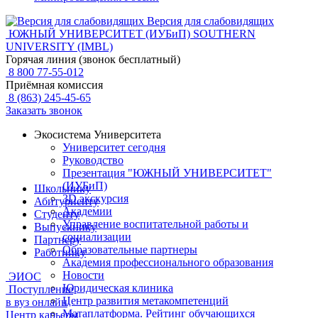
Версия для слабовидящих
ЮЖНЫЙ УНИВЕРСИТЕТ (ИУБиП)
SOUTHERN
UNIVERSITY (IMBL)
Горячая линия (звонок бесплатный)
8 800 77-55-012
Приёмная комиссия
8 (863) 245-45-65
Заказать звонок
Экосистема Университета
Университет сегодня
Руководство
Презентация "ЮЖНЫЙ УНИВЕРСИТЕТ"
(ИУБиП)
Школьнику
3D экскурсия
Абитуриенту
Академии
Студенту
Управление воспитательной работы и
Выпускнику
социализации
Партнеру
Образовательные партнеры
Работнику
Академия профессионального образования
Новости
ЭИОС
Юридическая клиника
Поступление
Центр развития метакомпетенций
в вуз онлайн
Матаплатформа. Рейтинг обучающихся
Центр карьеры