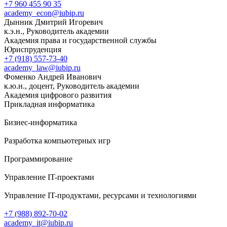
+7 960 455 90 35
academy_econ@iubip.ru
Дынник Дмитрий Игоревич
к.э.н., Руководитель академии
Академия права и государственной службы
Юриспруденция
+7 (918) 557-73-40
academy_law@iubip.ru
Фоменко Андрей Иванович
к.ю.н., доцент, Руководитель академии
Академия цифрового развития
Прикладная информатика
Бизнес-информатика
Разработка компьютерных игр
Программирование
Управление IT-проектами
Управление IT-продуктами, ресурсами и технологиями
+7 (988) 892-70-02
academy_it@iubip.ru