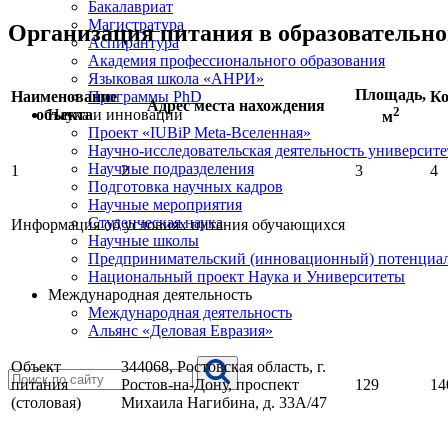
Бакалавриат
Магистратура
Организация питания в образовательн
Аспирантура
Академия профессионального образования
Языковая школа «АНРИ»
Площадь,
Наименование
Ко
Программы PhD
Адрес места нахождения
2
объекта
Наука и инновации
м
Проект «IUBiP Meta-Вселенная»
Научно-исследовательская деятельность университе
Научные подразделения
1
2
3
4
Подготовка научных кадров
Научные мероприятия
Студенческая наука
Информация об условиях питания обучающихся
Научные школы
Предпринимательский (инновационный) потенциал
Национальный проект Наука и Университеты
Международная деятельность
Международная деятельность
Альянс «Деловая Евразия»
Объект
344068, Ростовская область, г.
питания
Ростов-на-Дону, проспект
129
14
(столовая)
Михаила Нагибина, д. 33А/47