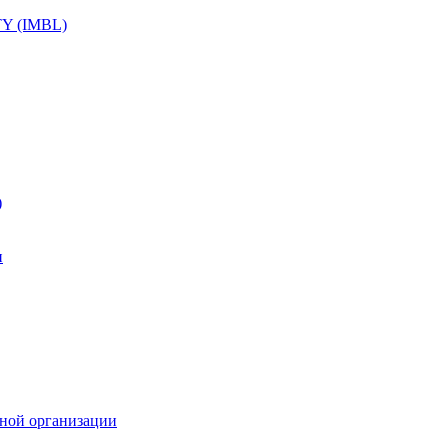
Y (IMBL)
)
и
ьной организации