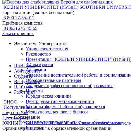
Версия для слабовидящих
ЮЖНЫЙ УНИВЕРСИТЕТ (ИУБиП)
SOUTHERN UNIVERSIT
Горячая линия (звонок бесплатный)
8 800 77-55-012
Приёмная комиссия
8 (863) 245-45-65
Заказать звонок
Экосистема Университета
Университет сегодня
Руководство
Презентация "ЮЖНЫЙ УНИВЕРСИТЕТ" (ИУБиП
3D экскурсия
Школьнику
Академии
Абитуриенту
Управление воспитательной работы и социализаци
Студенту
Образовательные партнеры
Выпускнику
Академия профессионального образования
Партнеру
Новости
Работнику
Юридическая клиника
Центр развития метакомпетенций
ЭИОС
Матаплатформа. Рейтинг обучающихся
Поступление
Международная школа бизнеса
в вуз онлайн
Образование
Центр карьеры
Система непрерывного обучения Университета
ЮЖНЫЙ УНИВЕРСИТЕТ (ИУБиП)
Сведения об образовател
Колледж
Организация питания в образовательной организации