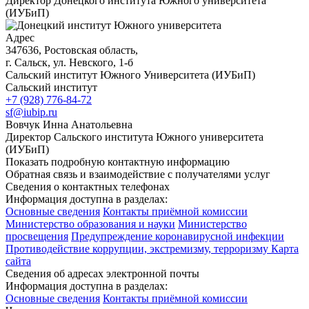
Директор Донецкого института Южного университета
(ИУБиП)
Адрес
347636, Ростовская область,
г. Сальск, ул. Невского, 1-б
Сальский институт Южного Университета (ИУБиП)
Сальский институт
+7 (928) 776-84-72
sf@iubip.ru
Вовчук Инна Анатольевна
Директор Сальского института Южного университета
(ИУБиП)
Показать подробную контактную информацию
Обратная связь и взаимодействие с получателями услуг
Сведения о контактных телефонах
Информация доступна в разделах:
Основные сведения
Контакты приёмной комиссии
Министерство образования и науки
Министерство
просвещения
Предупреждение коронавирусной инфекции
Противодействие коррупции, экстремизму, терроризму
Карта
сайта
Сведения об адресах электронной почты
Информация доступна в разделах:
Основные сведения
Контакты приёмной комиссии