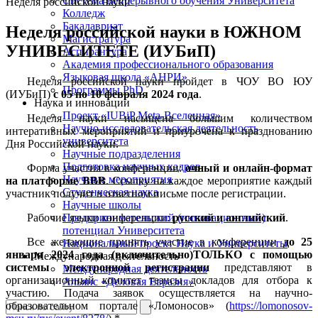
Система непрерывного обучения Университета
Неделя российской науки
Колледж
Бакалавриат
Неделя российской науки в ЮЖНОМ
Магистратура
УНИВЕСИТЕТЕ (ИУБиП)
Аспирантура
Академия профессионального образования
Языковая школа «АНРИ»
Неделя российской науки пройдет в ЧОУ ВО ЮУ
Программы PhD
(ИУБиП)
с 05 по 10 февраля 2024 года
.
Наука и инновации
Проект «IUBiP Meta-Вселенная»
Неделя науки насыщена большим количеством
Научно-исследовательская деятельность
интеративных мероприятий и приурочена к празднованию
университета
Дня Российской науки.
Научные подразделения
Подготовка научных кадров
Форма участия в конференции:
очный и онлайн-формат
Научные мероприятия
на платформе ВВВ
. Ссылку на каждое мероприятие каждый
Студенческая наука
участник получит в ответном письме после регистрации.
Научные школы
Рабочие языки конференции:
русский и английский
.
Предпринимательский (инновационный)
потенциал Университета
Все желающие принять участие в конференции
до 25
Национальный проект Наука и Университеты
января 2024 года (включительно)ТОЛЬКО с помощью
Международная деятельность
системы электронной регистрации
представляют в
Международная деятельность
организационный комитет тезисы докладов для отбора к
Альянс «Деловая Евразия»
участию. Подача заявок осуществляется на научно-
образовательном портале «Ломоносов» (
https://lomonosov-