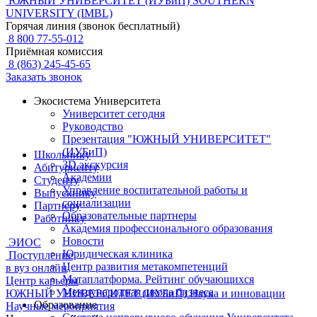
ЮЖНЫЙ УНИВЕРСИТЕТ (ИУБиП)
SOUTHERN
UNIVERSITY (IMBL)
Горячая линия (звонок бесплатный)
8 800 77-55-012
Приёмная комиссия
8 (863) 245-45-65
Заказать звонок
Экосистема Университета
Университет сегодня
Руководство
Презентация "ЮЖНЫЙ УНИВЕРСИТЕТ"
(ИУБиП)
Школьнику
3D экскурсия
Абитуриенту
Академии
Студенту
Управление воспитательной работы и
Выпускнику
социализации
Партнеру
Образовательные партнеры
Работнику
Академия профессионального образования
Новости
ЭИОС
Юридическая клиника
Поступление
Центр развития метакомпетенций
в вуз онлайн
Матаплатформа. Рейтинг обучающихся
Центр карьеры
Международная школа бизнеса
ЮЖНЫЙ УНИВЕРСИТЕТ (ИУБиП)
Наука и инновации
Образование
Научные мероприятия