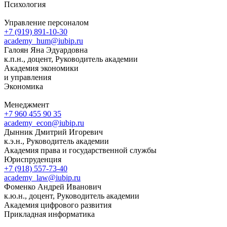
Психология
Управление персоналом
+7 (919) 891-10-30
academy_hum@iubip.ru
Галоян Яна Эдуардовна
к.п.н., доцент, Руководитель академии
Академия экономики
и управления
Экономика
Менеджмент
+7 960 455 90 35
academy_econ@iubip.ru
Дынник Дмитрий Игоревич
к.э.н., Руководитель академии
Академия права и государственной службы
Юриспруденция
+7 (918) 557-73-40
academy_law@iubip.ru
Фоменко Андрей Иванович
к.ю.н., доцент, Руководитель академии
Академия цифрового развития
Прикладная информатика