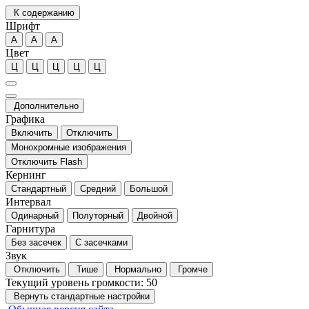
К содержанию
Шрифт
А
А
А
Цвет
Ц
Ц
Ц
Ц
Ц
Дополнительно
Графика
Включить
Отключить
Монохромные изображения
Отключить Flash
Кернинг
Стандартный
Средний
Большой
Интервал
Одинарный
Полуторный
Двойной
Гарнитура
Без засечек
С засечками
Звук
Отключить
Тише
Нормально
Громче
Текущий уровень громкости:
50
Вернуть стандартные настройки