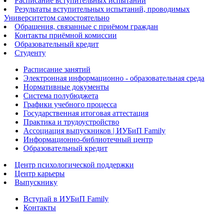
Расписание вступительных испытаний
Результаты вступительных испытаний, проводимых
Университетом самостоятельно
Обращения, связанные с приёмом граждан
Контакты приёмной комиссии
Образовательный кредит
Студенту
Расписание занятий
Электронная информационно - образовательная среда
Нормативные документы
Система полубюджета
Графики учебного процесса
Государственная итоговая аттестация
Практика и трудоустройство
Ассоциация выпускников | ИУБиП Family
Информационно-библиотечный центр
Образовательный кредит
Центр психологической поддержки
Центр карьеры
Выпускнику
Вступай в ИУБиП Family
Контакты